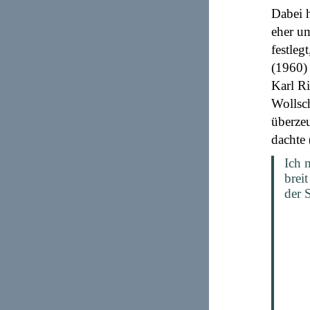
Dabei h
eher u
festleg
(1960) 
Karl R
Wollsch
überzeu
dachte 
Ich 
breit
der S