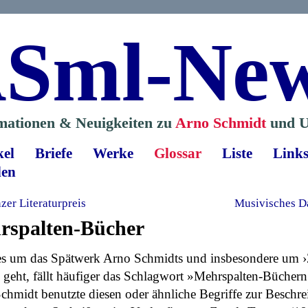
Sml-Ne
mationen & Neuigkeiten zu
Arno Schmidt
und U
kel
Briefe
Werke
Glossar
Liste
Link
len
er Literaturpreis
Musivisches D
rspalten-Bücher
s um das Spätwerk Arno Schmidts und insbesondere um ›Z
geht, fällt häufiger das Schlagwort »Mehrspalten-Büchern
chmidt benutzte diesen oder ähnliche Begriffe zur Beschr