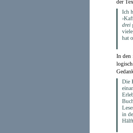
der Tex
Ich 
›Kaf
drei
g
viel
hat 
In den 
logisch
Gedanke
Die 
eina
Erle
Buch
Lese
in d
Hälf