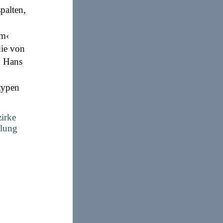
spalten,
um‹
die von
n Hans
typen
zirke
elung