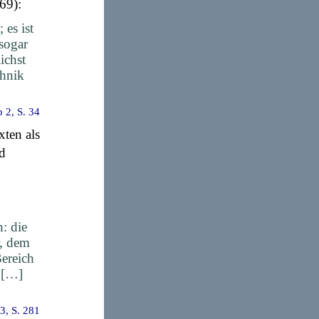
69):
 es ist
sogar
ichst
chnik
 2, S. 34
xten als
d
h: die
r, dem
ereich
e […]
 3, S. 281