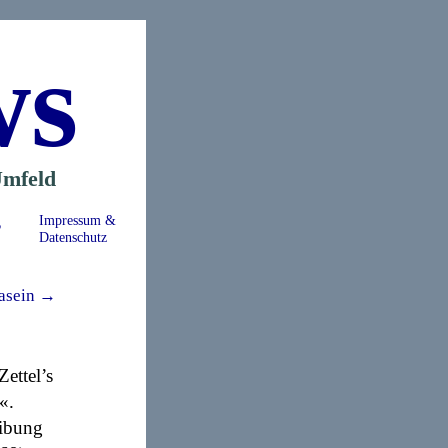
ws
mfeld
s
Impressum &
Datenschutz
asein →
ettel’s
«.
eibung