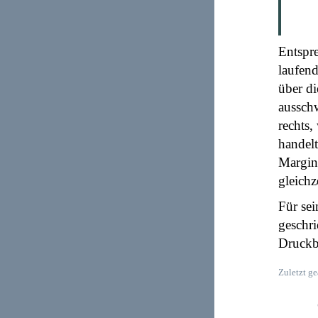
Entspre
laufend
über di
ausschw
rechts,
handelt
Margina
gleichz
Für se
geschr
Druckbi
Zuletzt ge