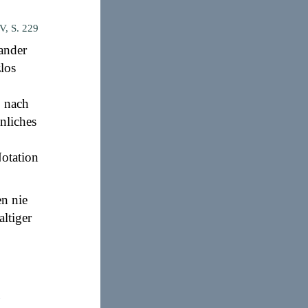
IV, S. 229
nander
zlos
, nach
nliches
Notation
n nie
ltiger
n