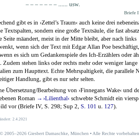
– – – – – – – ...... usw.
Briefe 
chend gibt es in ›Zettel’s Traum‹ auch keine drei nebenei
e Textspalten, sondern eine große Textsäule, die fast absat
e Seite mäandert, meist in der Mitte bleibt, aber nach links
enkt, wenn sich der Text mit Edgar Allan Poe beschäftigt
 wenn es sich um Gedankenspiele des Ich-Erzählers oder äh
. Zudem stehen links oder rechts mehr oder weniger lange
lien zum Haupttext. Echte Mehrspaltigkeit, die parallele 
eitiger Handlung, gibt es nur sehr selten.
ine Übersetzung/Bearbeitung von ›Finnegans Wake‹ und de
iebenen Roman
›Lilienthal‹
schwebte Schmidt ein vierspa
ld vor (Briefe IV, S. 298; Sup 2,
S. 101
u.
127
).
ändert: 2.4.2021
© 2005–2026 Giesbert Damaschke, München • Alle Rechte vorbehalte