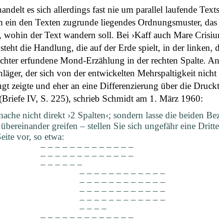
andelt es sich allerdings fast nie um parallel laufende Text
m ein den Texten zugrunde liegendes Ordnungsmuster, das
t, wohin der Text wandern soll. Bei ›Kaff auch Mare Crisi
steht die Handlung, die auf der Erde spielt, in der linken, 
ichter erfundene Mond-Erzählung in der rechten Spalte. A
läger, der sich von der entwickelten Mehrspaltigkeit nicht
gt zeigte und eher an eine Differenzierung über die Druck
(Briefe IV, S. 225), schrieb Schmidt am 1. März 1960:
mache nicht direkt ›2 Spalten‹; sondern lasse die beiden Be
 übereinander greifen – stellen Sie sich ungefähr eine Dritt
eite vor, so etwa:
– – – – – – – – – – – – –
– – – – – – – – – – – – –
– – – – – –
– – – – – – – – – – – –
– – – – – – – – – – – –
– – – – – – – – – – – –
– – – – – – – – – – – –
– – – –
– – – – – – – – – – – – –