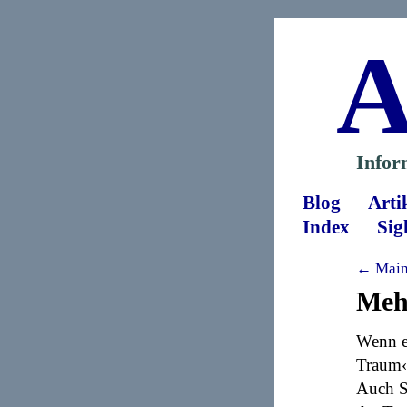
A
Infor
Blog
Arti
Index
Sig
← Mainz
Meh
Wenn e
Traum‹ 
Auch S