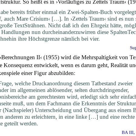
tstruktur. So heißt es in ›Vorläufiges zu Zettels Traum‹ (19
habe bereits früher einmal ein Zwei-Spalten-Buch vorgelegt;
f, auch Mare Crisium‹ […]. In ›Zettels Traum‹ sind es nun 
roße TextSträhnen. Nicht daß ich den Ehrgeiz hätte, mögl
e Handlungen nun durcheinanderzuwirren diese SpaltenTe
ohnehin ihre Höchstgrenze nämlich bei vier.
Sup
›Berechnungen II‹ (1955) wird die Mehrspaltigkeit von Te
e Konsequenz entwickelt, wenn es darum geht, Realität un
nspiele einer Figur abzubilden:
Frage, welche Druckanordnung diesem Tatbestand zweier
nder im allgemeinen ablösender, selten durchdringender,
bnisbereiche am gerechtesten wird, erledigt sich sehr einfac
seite muß, um dem Fachmann die Erkenntnis der Struktu
r (Nachspieler) Unterscheidung und Übergang aus einem B
en anderen zu erleichtern, in eine linke […] und eine recht
te geteilt werden.
BA III,