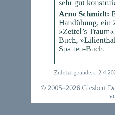
sehr gut konstruie
Arno Schmidt:
E
Handübung, ein 
»Zettel’s Traum« 
Buch, »Lilientha
Spalten-Buch.
Zuletzt geändert: 2.4.20
© 2005–2026 Giesbert Da
v