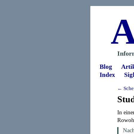
A
Infor
Blog
Arti
Index
Sig
← Sche
Stu
In eine
Rowohl
Nach