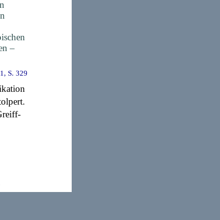
in
in
oischen
en –
1, S. 329
ikation
olpert.
reiff-
n