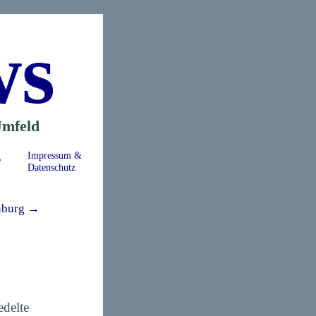
ws
mfeld
s
Impressum &
Datenschutz
nburg →
edelte