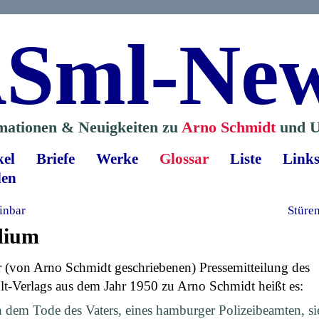
Sml-Ne
mationen & Neuigkeiten zu
Arno Schmidt
und U
kel
Briefe
Werke
Glossar
Liste
Link
len
inbar
Stüre
dium
r (von Arno Schmidt geschriebenen) Pressemitteilung des
t-Verlags aus dem Jahr 1950 zu Arno Schmidt heißt es:
 dem Tode des Vaters, eines hamburger Polizeibeamten, si