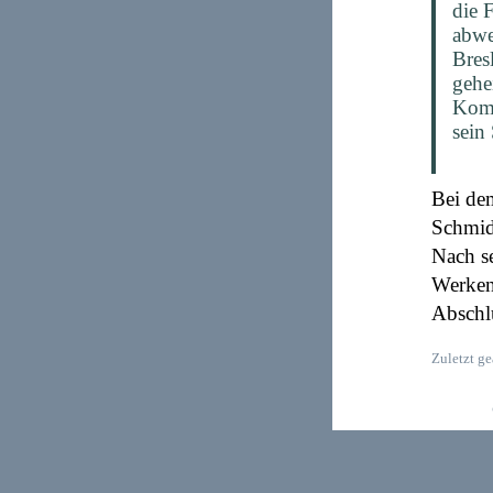
die 
abwe
Bres
gehe
Komp
sein
Bei dem
Schmidt
Nach s
Werken
Abschlu
Zuletzt g