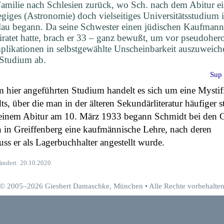
Familie nach Schlesien zurück, wo Sch. nach dem Abitur e
giges (Astronomie) doch vielseitiges Universitätsstudium 
lau begann. Da seine Schwester einen jüdischen Kaufmann
iratet hatte, brach er 33 – ganz bewußt, um vor pseudoher
likationen in selbstgewählte Unscheinbarkeit auszuweich
 Studium ab.
Sup 
 hier angeführten Studium handelt es sich um eine Mystif
s, über die man in der älteren Sekundärliteratur häufiger st
einem Abitur am 10. März 1933 begann Schmidt bei den G
 in Greiffenberg eine kaufmännische Lehre, nach deren
ss er als Lagerbuchhalter angestellt wurde.
eändert: 20.10.2020
© 2005–2026 Giesbert Damaschke, München • Alle Rechte vorbehalte