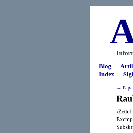
A
Infor
Blog
Arti
Index
Sig
← Papa
Rau
›Zettel
Exempl
Subskri