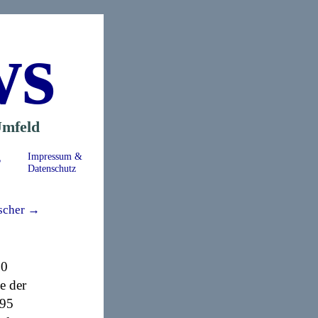
ws
mfeld
s
Impressum &
Datenschutz
Fischer →
00
e der
295