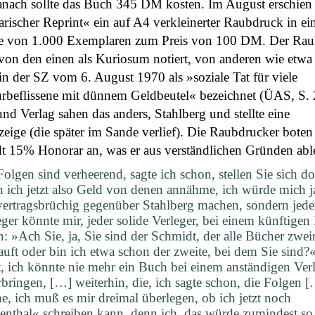
nach sollte das Buch 345 DM kosten. Im August erschien 
arischer Reprint« ein auf A4 verkleinerter Raubdruck in ei
e von 1.000 Exemplaren zum Preis von 100 DM. Der Ra
von den einen als Kuriosum notiert, von anderen wie etwa
n der SZ vom 6. August 1970 als »soziale Tat für viele
urbeflissene mit dünnem Geldbeutel« bezeichnet (ÜAS, S. 
nd Verlag sahen das anders, Stahlberg und stellte eine
zeige (die später im Sande verlief). Die Raubdrucker boten
t 15% Honorar an, was er aus verständlichen Gründen abl
Folgen sind verheerend, sagte ich schon, stellen Sie sich do
 ich jetzt also Geld von denen annähme, ich würde mich j
vertragsbrüchig gegenüber Stahlberg machen, sondern jede
eger könnte mir, jeder solide Verleger, bei einem künftige
n: »Ach Sie, ja, Sie sind der Schmidt, der alle Bücher zwe
auft oder bin ich etwa schon der zweite, bei dem Sie sind?
t, ich könnte nie mehr ein Buch bei einem anständigen Ver
rbringen, […] weiterhin, die, ich sagte schon, die Folgen 
he, ich muß es mir dreimal überlegen, ob ich jetzt noch
ienthal« schreiben kann, denn ich, das würde zumindest so