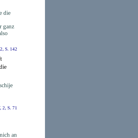
e die
r ganz
also
2, S. 142
t
die
schije
 2, S. 71
nich an