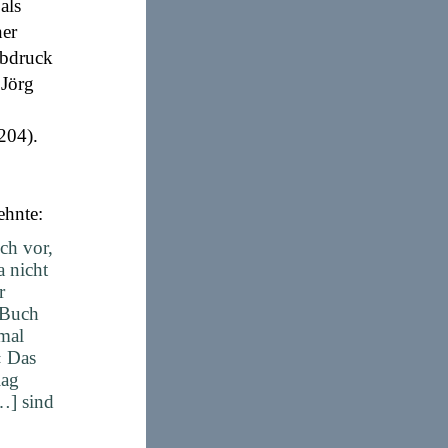
als
ner
ubdruck
 Jörg
204).
ehnte:
ch vor,
a nicht
r
n Buch
imal
« Das
lag
[…] sind