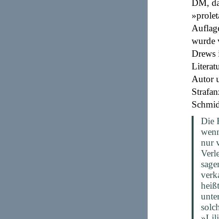
DM, da
»prolet
Auflag
wurde 
Drews i
Literat
Autor u
Strafan
Schmid
Die 
wenn
nur 
Verl
sage
verk
heiß
unte
solc
»Lil