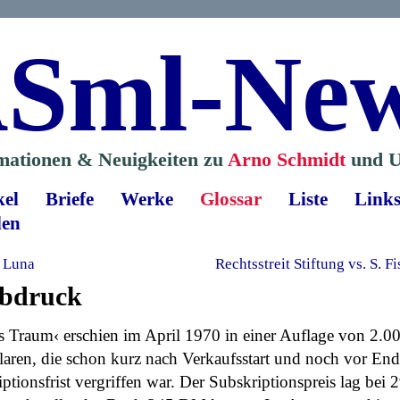
Sml-Ne
mationen & Neuigkeiten zu
Arno Schmidt
und U
kel
Briefe
Werke
Glossar
Liste
Link
len
 Luna
Rechtsstreit Stiftung vs. S. 
bdruck
’s Traum‹ erschien im April 1970 in einer Auflage von 2.0
aren, die schon kurz nach Verkaufsstart und noch vor End
ptionsfrist vergriffen war. Der Subskriptionspreis lag bei 