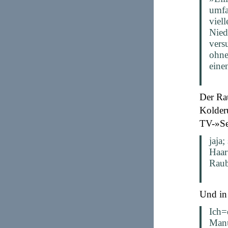
umfa
viel
Nied
vers
ohne
eine
Der Ra
Kolderu
TV-»Ser
jaja
Haar
Raub
Und in
Ich=
Manu