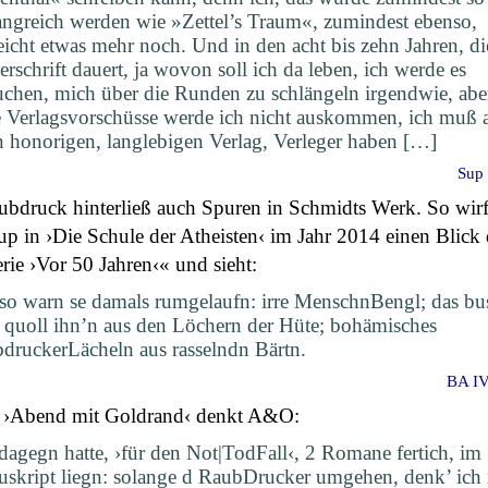
ngreich werden wie »Zettel’s Traum«, zumindest ebenso,
leicht etwas mehr noch. Und in den acht bis zehn Jahren, di
erschrift dauert, ja wovon soll ich da leben, ich werde es
uchen, mich über die Runden zu schlängeln irgendwie, abe
 Verlagsvorschüsse werde ich nicht auskommen, ich muß 
n honorigen, langlebigen Verlag, Verleger haben […]
Sup 
ubdruck hinterließ auch Spuren in Schmidts Werk. So wirf
p in ›Die Schule der Atheisten‹ im Jahr 2014 einen Blick 
ie ›Vor 50 Jahren‹« und sieht:
; so warn se damals rumgelaufn: irre MenschnBengl; das bu
 quoll ihn’n aus den Löchern der Hüte; bohämisches
druckerLächeln aus rasselndn Bärtn.
BA IV,
 ›Abend mit Goldrand‹ denkt A&O:
dagegn hatte, ›für den Not|TodFall‹, 2 Romane fertich, im
skript liegn: solange d RaubDrucker umgehen, denk’ ich 