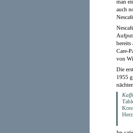
man ein
auch n
Nescafé
Nescafé
Aufput
bereits
Care-P
von Wi
Die er
1955 g
nächten
Kaff
Tabl
Kons
Herz
Im sat