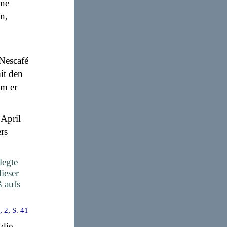
nne
n,
Nescafé
mit den
am er
April
rs
legte
ieser
ß aufs
, 2, S. 41
 die