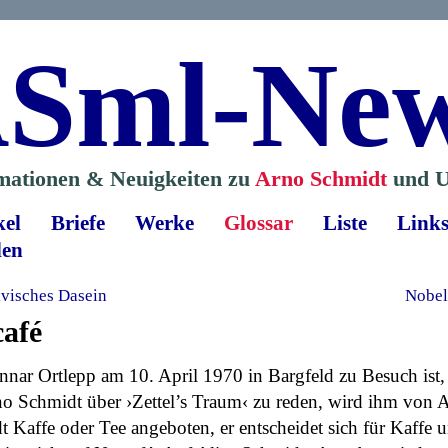
Sml-Ne
mationen & Neuigkeiten zu
Arno Schmidt
und U
kel
Briefe
Werke
Glossar
Liste
Link
len
visches Dasein
Nobel
afé
nnar Ortlepp am 10. April 1970 in Bargfeld zu Besuch ist
o Schmidt über ›Zettel’s Traum‹ zu reden, wird ihm von A
 Kaffe oder Tee angeboten, er entscheidet sich für Kaffe 