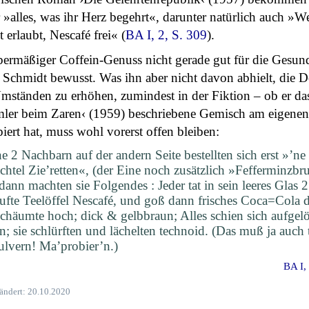
 »alles, was ihr Herz begehrt«, darunter natürlich auch »W
t erlaubt, Nescafé frei« (
BA I, 2, S. 309
).
bermäßiger Coffein-Genuss nicht gerade gut für die Gesun
r Schmidt bewusst. Was ihn aber nicht davon abhielt, die D
mständen zu erhöhen, zumindest in der Fiktion – ob er da
ler beim Zaren‹ (1959) beschriebene Gemisch am eigenen
iert hat, muss wohl vorerst offen bleiben:
e 2 Nachbarn auf der andern Seite bestellten sich erst »’ne
chtel Zie’retten«, (der Eine noch zusätzlich »Fefferminzbr
dann machten sie Folgendes : Jeder tat in sein leeres Glas 2
ufte Teelöffel Nescafé, und goß dann frisches Coca=Cola d
schäumte hoch; dick & gelbbraun; Alles schien sich aufgelö
n; sie schlürften und lächelten technoid. (Das muß ja auch 
ulvern! Ma’probier’n.)
BA I,
eändert: 20.10.2020