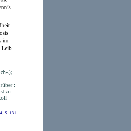
enn’s
dheit
osis
s im
 Leib
uch«);
rüber :
st zu
toll
 4, S. 131