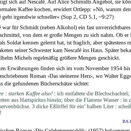
igt sich auf Nescafé. Auf Alice Schmidts Angebot, sie kö
ormalen Kaffee kochen, erwidert Ortlepp: »Nö, warum den
 geht irgendwie schneller« (Sup 2, CD 5.1, ~9:27)
 war für Schmidt (neben Alkohol) ein fast unverzichtbares
schmittel, von dem er große Mengen zu sich nahm. Ob er 
 als Soldat kennen gelernt hat, ist fraglich, aber spätestens 
aketen seiner Schwester kam Nescafé ins Haus. Später bek
lhelm Michels regelmäßig größere Mengen geschickt.
sten Erwähnungen finden sich im vom November 1954 bis 
eschriebenen Roman ›Das steinerne Herz‹, wo Walter Egge
s die gefundenen Bücherschätze sichtet:
ee : starken Kaffee also!
: ich entfaltete die Blechschachtel; 
etten aus Hartspiritus hinein; über die Flamme Wasser : in d
ervenbüchse. 3 dicke Eßlöffel für ein’ halben Liter : schei
!
BA I
irischen Roman ›Die Gelehrtenrepublik‹ (1957) bekommen