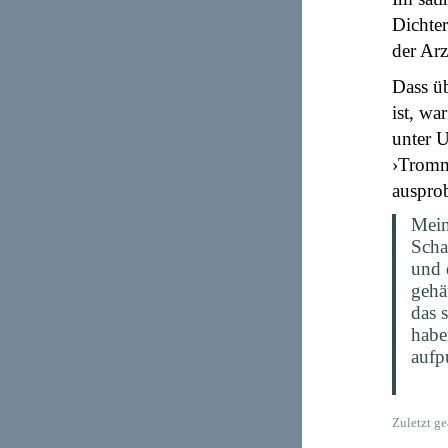
Dichter
der Arz
Dass ü
ist, wa
unter U
›Tromm
ausprob
Mein
Scha
und 
gehä
das 
habe
aufp
Zuletzt g