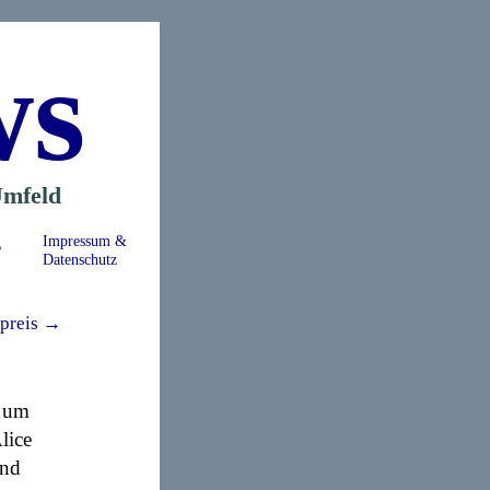
ws
mfeld
s
Impressum &
Datenschutz
preis →
, um
lice
und