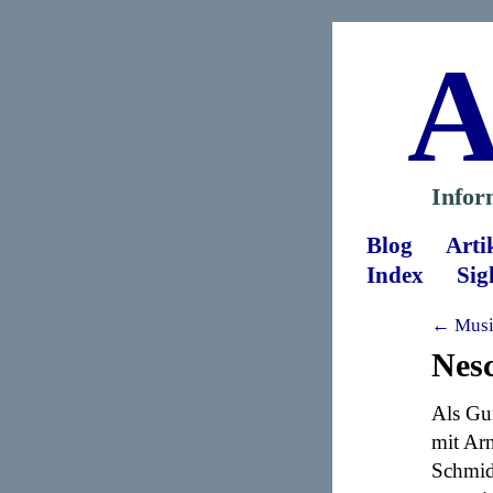
A
Infor
Blog
Arti
Index
Sig
← Musi
Nesc
Als Gu
mit Arn
Schmidt