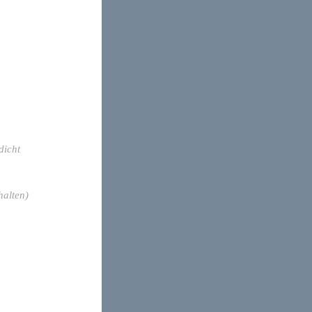
dicht
halten)