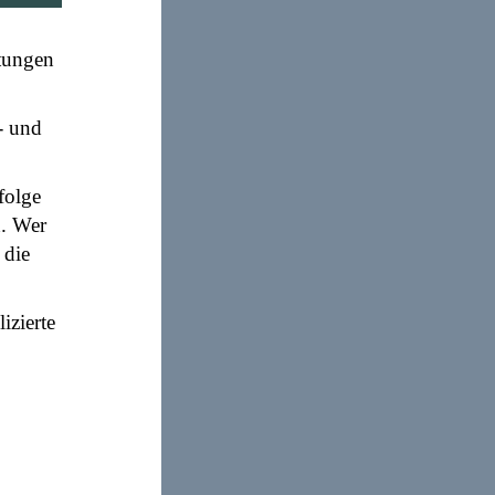
itungen
- und
folge
n. Wer
 die
izierte