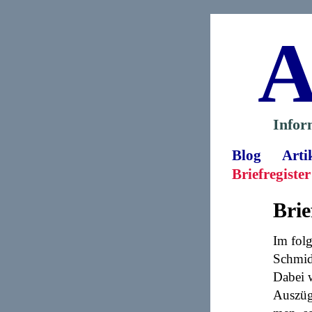
A
Infor
Blog
Arti
Briefregister
Brie
Im fol
Schmidt
Dabei w
Auszüg