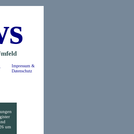
ws
mfeld
s
Impressum &
Datenschutz
dungen
gister
und
026 um