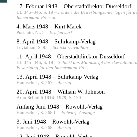
17. Februar 1948 – Oberstadtdirektor Düsseldorf
BB 345–346, S. 19 –
Fordert die Bewerbungsunterlagen für d
Immermann-Preis an.
4. März 1948 – Kurt Marek
Postauto, Nr. 5 –
Briefenwurf
8. April 1948 – Suhrkamp-Verlag
Leviathan, S. 93 –
Schickt ›Leviathan‹
11. April 1948 – Oberstadtdirektor Düsseldorf
BB 345–346, S. 19 –
Schickt das Manuskript des ›Leviathan‹ a
Bewerbung für den Immermann-Preis
13. April 1948 – Suhrkamp Verlag
Hanuschek, S. 267 –
Auszug
20. April 1948 – William W. Johnson
Arno Schmidt 1914–1979, S. 130
Anfang Juni 1948 – Rowohlt-Verlag
Hanuschek, S. 268 f. –
Entwurf, Auszüge
3. Juni 1948 – Rowohlt-Verlag
Hanuschek, S. 268 –
Auszug
12. Juni 1948 – Rowohlt-Verlag