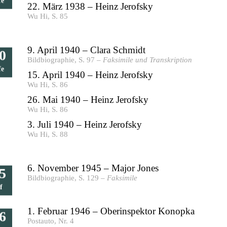
fe
22. März 1938 – Heinz Jerofsky
Wu Hi, S. 85
9. April 1940 – Clara Schmidt
0
Bildbiographie, S. 97 –
Faksimile und Transkription
fe
15. April 1940 – Heinz Jerofsky
Wu Hi, S. 86
26. Mai 1940 – Heinz Jerofsky
Wu Hi, S. 86
3. Juli 1940 – Heinz Jerofsky
Wu Hi, S. 88
6. November 1945 – Major Jones
5
Bildbiographie, S. 129 –
Faksimile
f
1. Februar 1946 – Oberinspektor Konopka
6
Postauto, Nr. 4