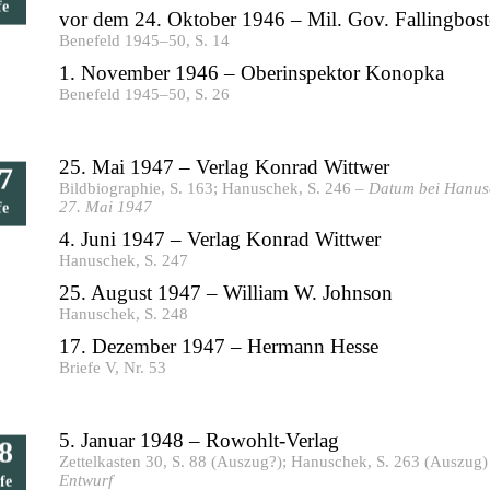
fe
vor dem 24. Oktober 1946 – Mil. Gov. Fallingbost
Benefeld 1945–50, S. 14
1. November 1946 – Oberinspektor Konopka
Benefeld 1945–50, S. 26
25. Mai 1947 – Verlag Konrad Wittwer
7
Bildbiographie, S. 163; Hanuschek, S. 246 –
Datum bei Hanus
27. Mai 1947
fe
4. Juni 1947 – Verlag Konrad Wittwer
Hanuschek, S. 247
25. August 1947 – William W. Johnson
Hanuschek, S. 248
17. Dezember 1947 – Hermann Hesse
Briefe V, Nr. 53
5. Januar 1948 – Rowohlt-Verlag
8
Zettelkasten 30, S. 88 (Auszug?); Hanuschek, S. 263 (Auszug)
Entwurf
fe