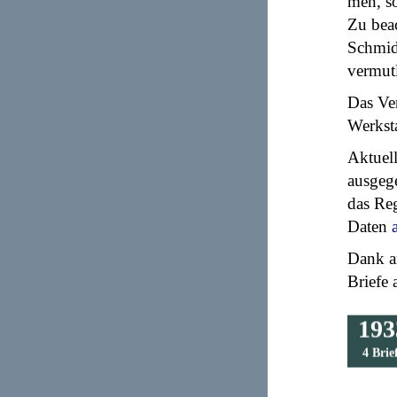
men, s
Zu beac
Schmid
vermutl
Das Ver
Werksta
Aktuell
ausgege
das Reg
Daten
Dank an
Briefe
193
4 Brie