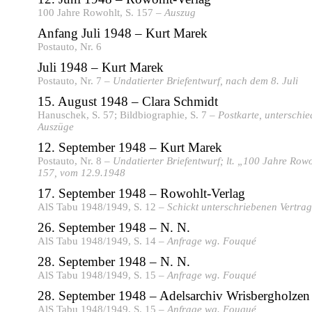
100 Jahre Rowohlt, S. 157 –
Auszug
Anfang Juli 1948 – Kurt Marek
Postauto, Nr. 6
Juli 1948 – Kurt Marek
Postauto, Nr. 7 –
Undatierter Briefentwurf, nach dem 8. Juli
15. August 1948 – Clara Schmidt
Hanuschek, S. 57; Bildbiographie, S. 7 –
Postkarte, unterschie
Auszüge
12. September 1948 – Kurt Marek
Postauto, Nr. 8 –
Undatierter Briefentwurf; lt. „100 Jahre Rowo
157, vom 12.9.1948
17. September 1948 – Rowohlt-Verlag
AlS Tabu 1948/1949, S. 12 –
Schickt unterschriebenen Vertra
26. September 1948 – N. N.
AlS Tabu 1948/1949, S. 14 –
Anfrage wg. Fouqué
28. September 1948 – N. N.
AlS Tabu 1948/1949, S. 15 –
Anfrage wg. Fouqué
28. September 1948 – Adelsarchiv Wrisbergholzen
AlS Tabu 1948/1949, S. 15 –
Anfrage wg. Fouqué