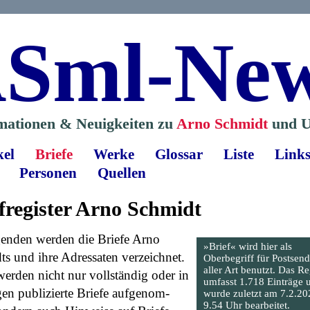
Sml-Ne
mationen & Neuigkeiten zu
Arno Schmidt
und U
kel
Briefe
Werke
Glossar
Liste
Link
Personen
Quellen
fregister Arno Schmidt
genden werden die Briefe Arno
»Brief« wird hier als
s und ihre Adressaten verzeichnet.
Oberbegriff für Postsen
aller Art benutzt. Das Re
erden nicht nur vollständig oder in
umfasst 1.718 Einträge 
en publizierte Briefe aufgenom­
wurde zuletzt am 7.2.2
9.54 Uhr bearbeitet.