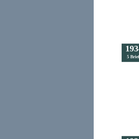
193
5 Brie