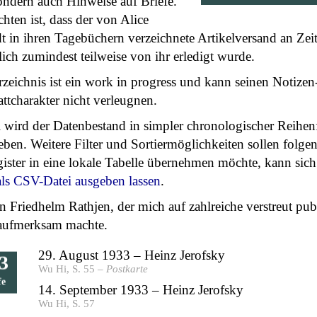
ondern auch Hinweise auf Briefe.
hten ist, dass der von Alice
t in ihren Tagebüchern verzeichnete Artikelversand an Ze
ich zumindest teilweise von ihr erledigt wurde.
zeichnis ist ein work in progress und kann seinen Notizen
ttcharakter nicht verleugnen.
 wird der Datenbestand in simpler chronologischer Reihen
ben. Weitere Filter und Sortiermöglichkeiten sollen folge
ister in eine lokale Tabelle übernehmen möchte, kann sich
als CSV-Datei ausgeben lassen
.
 Friedhelm Rathjen, der mich auf zahlreiche verstreut publ
 aufmerksam machte.
29. August 1933 – Heinz Jerofsky
3
Wu Hi, S. 55 –
Postkarte
fe
14. September 1933 – Heinz Jerofsky
Wu Hi, S. 57