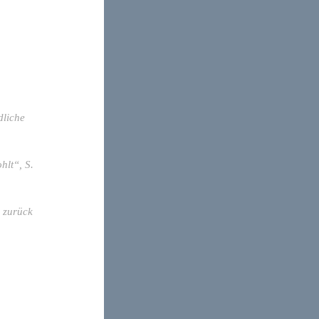
dliche
hlt“, S.
g zurück