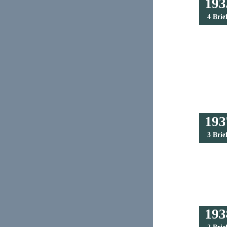
193
4 Brie
193
3 Brie
193