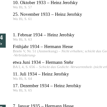
10. Oktober 1933 – Heinz Jerofsky
Wu Hi, S. 57
25. November 1933 – Heinz Jerofsky
Wu Hi, S. 61
1. Februar 1934 – Heinz Jerofsky
4
Wu Hi, S. 63
fe
Frühjahr 1934 – Hermann Hesse
Briefe V, Nr. 51 (Anmerkung) –
Nicht erhalten; schickt das Ge
›Verbrüderung‹
etwa Juni 1934 – Hermann Stehr
BA I, 4, S. 656 –
Schickt das Gedicht ›Verworrenheit‹ (nicht er
11. Juli 1934 – Heinz Jerofsky
Wu Hi, S. 64
17. Dezember 1934 – Heinz Jerofsky
Wu Hi, S. 65
7. Januar 1935 – Hermann Hesse