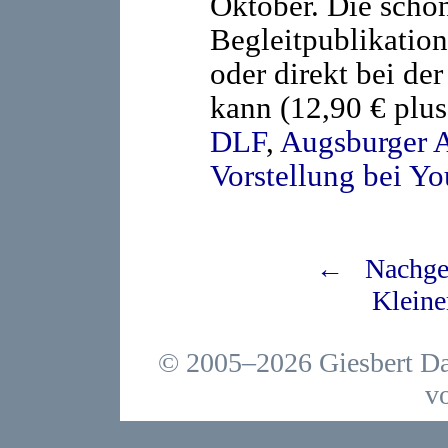
Oktober. Die schön
Begleitpublikatio
oder direkt bei de
kann (12,90 € plu
DLF
,
Augsburger 
Vorstellung bei Y
← Nachget
Klein
© 2005–2026 Giesbert Da
v