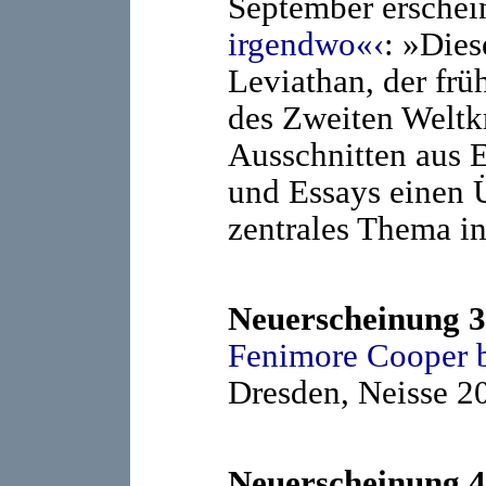
September erschei
irgendwo«‹
: »Dies
Leviathan, der fr
des Zweiten Weltkr
Ausschnitten aus
und Essays einen 
zentrales Thema in
Neuerscheinung 3
Fenimore Cooper b
Dresden, Neisse 20
Neuerscheinung 4